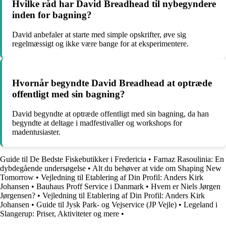
Hvilke råd har David Breadhead til nybegyndere
inden for bagning?
David anbefaler at starte med simple opskrifter, øve sig
regelmæssigt og ikke være bange for at eksperimentere.
Hvornår begyndte David Breadhead at optræde
offentligt med sin bagning?
David begyndte at optræde offentligt med sin bagning, da han
begyndte at deltage i madfestivaller og workshops for
madentusiaster.
Guide til De Bedste Fiskebutikker i Fredericia
•
Farnaz Rasoulinia: En
dybdegående undersøgelse
•
Alt du behøver at vide om Shaping New
Tomorrow
•
Vejledning til Etablering af Din Profil: Anders Kirk
Johansen
•
Bauhaus Proff Service i Danmark
•
Hvem er Niels Jørgen
Jørgensen?
•
Vejledning til Etablering af Din Profil: Anders Kirk
Johansen
•
Guide til Jysk Park- og Vejservice (JP Vejle)
•
Legeland i
Slangerup: Priser, Aktiviteter og mere
•