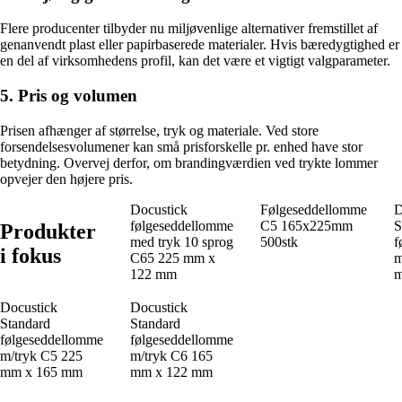
Flere producenter tilbyder nu miljøvenlige alternativer fremstillet af
genanvendt plast eller papirbaserede materialer. Hvis bæredygtighed er
en del af virksomhedens profil, kan det være et vigtigt valgparameter.
5. Pris og volumen
Prisen afhænger af størrelse, tryk og materiale. Ved store
forsendelsesvolumener kan små prisforskelle pr. enhed have stor
betydning. Overvej derfor, om brandingværdien ved trykte lommer
opvejer den højere pris.
Docustick
Følgeseddellomme
D
følgeseddellomme
C5 165x225mm
S
Produkter
med tryk 10 sprog
500stk
f
i fokus
C65 225 mm x
m
122 mm
m
Docustick
Docustick
Standard
Standard
følgeseddellomme
følgeseddellomme
m/tryk C5 225
m/tryk C6 165
mm x 165 mm
mm x 122 mm