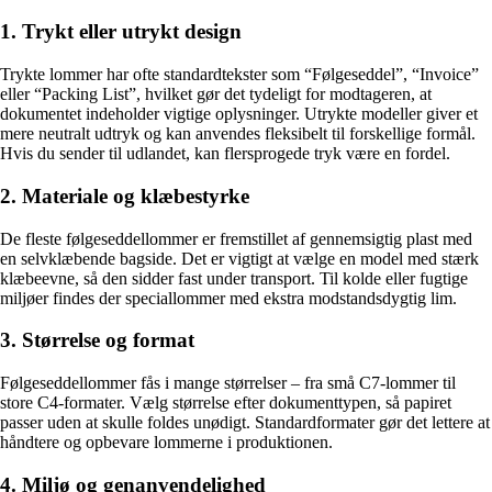
1. Trykt eller utrykt design
Trykte lommer har ofte standardtekster som “Følgeseddel”, “Invoice”
eller “Packing List”, hvilket gør det tydeligt for modtageren, at
dokumentet indeholder vigtige oplysninger. Utrykte modeller giver et
mere neutralt udtryk og kan anvendes fleksibelt til forskellige formål.
Hvis du sender til udlandet, kan flersprogede tryk være en fordel.
2. Materiale og klæbestyrke
De fleste følgeseddellommer er fremstillet af gennemsigtig plast med
en selvklæbende bagside. Det er vigtigt at vælge en model med stærk
klæbeevne, så den sidder fast under transport. Til kolde eller fugtige
miljøer findes der speciallommer med ekstra modstandsdygtig lim.
3. Størrelse og format
Følgeseddellommer fås i mange størrelser – fra små C7-lommer til
store C4-formater. Vælg størrelse efter dokumenttypen, så papiret
passer uden at skulle foldes unødigt. Standardformater gør det lettere at
håndtere og opbevare lommerne i produktionen.
4. Miljø og genanvendelighed