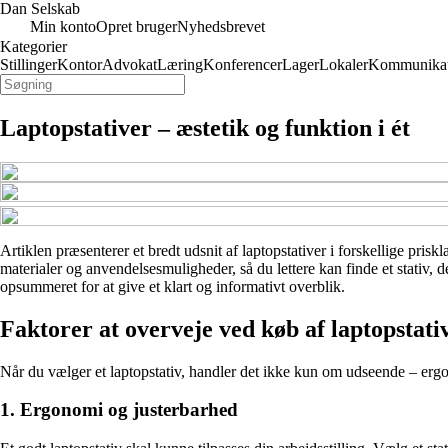
Dan Selskab
Min konto
Opret bruger
Nyhedsbrevet
Kategorier
Stillinger
Kontor
Advokat
Læring
Konferencer
Lager
Lokaler
Kommunikat
Laptopstativer – æstetik og funktion i ét
Artiklen præsenterer et bredt udsnit af laptopstativer i forskellige pris
materialer og anvendelsesmuligheder, så du lettere kan finde et stativ, 
opsummeret for at give et klart og informativt overblik.
Faktorer at overveje ved køb af laptopstati
Når du vælger et laptopstativ, handler det ikke kun om udseende – ergonom
1. Ergonomi og justerbarhed