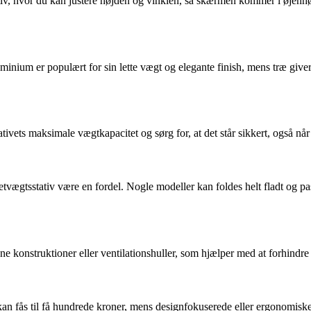
stativ, hvor du kan justere højden og vinklen, så skærmen kommer i øjen
uminium er populært for sin lette vægt og elegante finish, mens træ give
tativets maksimale vægtkapacitet og sørg for, at det står sikkert, også når 
letvægtsstativ være en fordel. Nogle modeller kan foldes helt fladt og pa
bne konstruktioner eller ventilationshuller, som hjælper med at forhind
kan fås til få hundrede kroner, mens designfokuserede eller ergonomisk