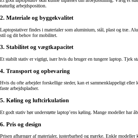
Et godt laptopstativ skal kunne tilpasses din arbejdsstilling. Vælg et 
naturlig arbejdsposition.
2. Materiale og byggekvalitet
Laptopstativer findes i materialer som aluminium, stål, plast og træ. Al
stil og dit behov for mobilitet.
3. Stabilitet og vægtkapacitet
Et stabilt stativ er vigtigt, især hvis du bruger en tungere laptop. Tjek s
4. Transport og opbevaring
Hvis du ofte arbejder forskellige steder, kan et sammenklappeligt eller 
faste arbejdspladser.
5. Køling og luftcirkulation
Et godt stativ bør understøtte laptop’ens køling. Mange modeller har å
6. Pris og design
Prisen afhænger af materialer, justerbarhed og mærke. Enkle modeller 