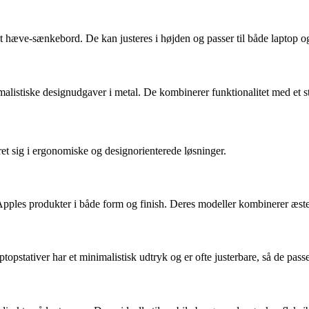
elt hæve-sænkebord. De kan justeres i højden og passer til både laptop og 
nimalistiske designudgaver i metal. De kombinerer funktionalitet med et 
eret sig i ergonomiske og designorienterede løsninger.
 Apples produkter i både form og finish. Deres modeller kombinerer æst
stativer har et minimalistisk udtryk og er ofte justerbare, så de passer t