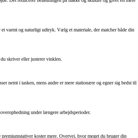
højde. Det reducerer belastningen på nakke og skuldre og giver en mere
r et varmt og naturligt udtryk. Vælg et materiale, der matcher både din
du skriver eller justerer vinklen.
sser nemt i tasken, mens andre er mere stationære og egner sig bedst til
re overophedning under længere arbejdsperioder.
e premiumstativer koster mere. Overvej, hvor meget du bruger din