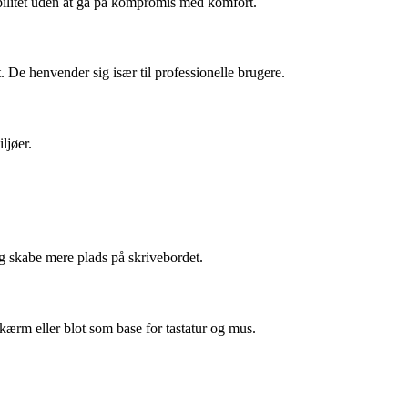
ibilitet uden at gå på kompromis med komfort.
 De henvender sig især til professionelle brugere.
ljøer.
ig skabe mere plads på skrivebordet.
rm eller blot som base for tastatur og mus.