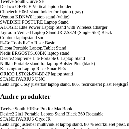
Twelve South Curve SE
Deltaco OFFICE Vertical laptop holder
Choetech H061 stand holder for laptop (gray)
Vention KDNW0 laptop stand (white)
SWEDISH POSTURE Laptop Stand
ALOGIC Elite Power Laptop Stand with Wireless Charger
Joyroom Vertical Laptop Stand JR-ZS374 (Single Slot) Black
Contour laptopstand sort
R-Go Tools R-Go Riser Basic
Dicota Portable Laptop/Tablet Stand
Nedis ERGOSTS100BK laptop stand
Desire2 Supreme Lite Portable 6 Laptop Stand
Nillkin Portable stand for laptop Bolster Plus (black)
Kensington Laptop Riser SmartFit®
ORICO LST02I-SV-BP-IP laptop stand
STANDIVARIUS UNO
Leitz Ergo Cosy justerbar laptop stand, 80% recirkuleret plast Fløjlsgrå
Andre produkter
Twelve South HiRise Pro for MacBook
Desire2 2in1 Portable Laptop Stand Black 360 Rotatable
STANDIVARIUS Oryx JR
Leitz Ergo justerbar multivinklet laptop stand, 80 % recirkuleret plast,