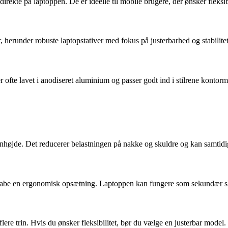
irekte på laptoppen. De er ideelle til mobile brugere, der ønsker fleks
erunder robuste laptopstativer med fokus på justerbarhed og stabilitet.
ofte lavet i anodiseret aluminium og passer godt ind i stilrene kontormi
øjenhøjde. Det reducerer belastningen på nakke og skuldre og kan samtid
kabe en ergonomisk opsætning. Laptoppen kan fungere som sekundær skæ
lere trin. Hvis du ønsker fleksibilitet, bør du vælge en justerbar model.