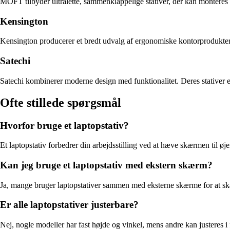
MOFT tilbyder ultralette, sammenklappelige stativer, der kan monteres d
Kensington
Kensington producerer et bredt udvalg af ergonomiske kontorprodukter, h
Satechi
Satechi kombinerer moderne design med funktionalitet. Deres stativer er 
Ofte stillede spørgsmål
Hvorfor bruge et laptopstativ?
Et laptopstativ forbedrer din arbejdsstilling ved at hæve skærmen til 
Kan jeg bruge et laptopstativ med ekstern skærm?
Ja, mange bruger laptopstativer sammen med eksterne skærme for at s
Er alle laptopstativer justerbare?
Nej, nogle modeller har fast højde og vinkel, mens andre kan justeres i f