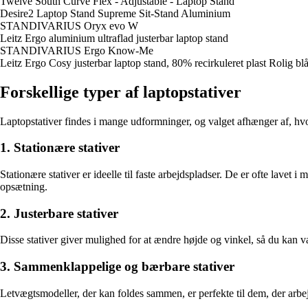
Twelve South Curve Flex - Adjustable - Laptop Stand
Desire2 Laptop Stand Supreme Sit-Stand Aluminium
STANDIVARIUS Oryx evo W
Leitz Ergo aluminium ultraflad justerbar laptop stand
STANDIVARIUS Ergo Know-Me
Leitz Ergo Cosy justerbar laptop stand, 80% recirkuleret plast Rolig bl
Forskellige typer af laptopstativer
Laptopstativer findes i mange udformninger, og valget afhænger af, hv
1. Stationære stativer
Stationære stativer er ideelle til faste arbejdspladser. De er ofte lavet 
opsætning.
2. Justerbare stativer
Disse stativer giver mulighed for at ændre højde og vinkel, så du kan var
3. Sammenklappelige og bærbare stativer
Letvægtsmodeller, der kan foldes sammen, er perfekte til dem, der arbej